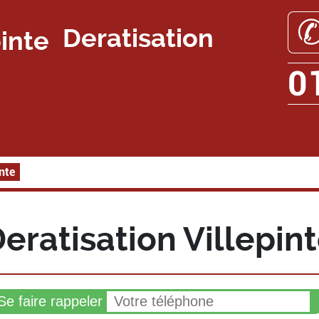
Deratisation
0
inte
eratisation Villepin
e faire rappeler