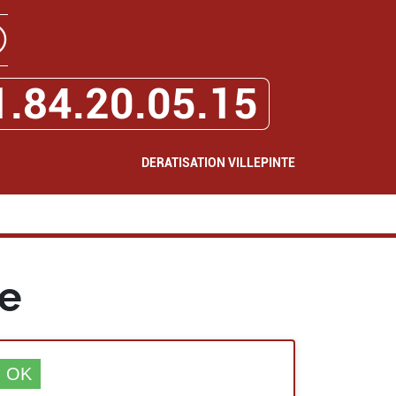
✆
1.84.20.05.15
DERATISATION VILLEPINTE
te