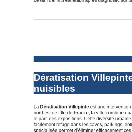
Le tarif définitif est établi après diagnostic sur p
Dératisation Villepint
nuisibles
La
Dératisation Villepinte
est une interventio
nord-est de l’Île-de-France, la ville combine q
le parc des expositions. Cette diversité urbai
facilement refuge dans les caves, parkings, en
spécialisée permet d’éliminer efficacement ces 