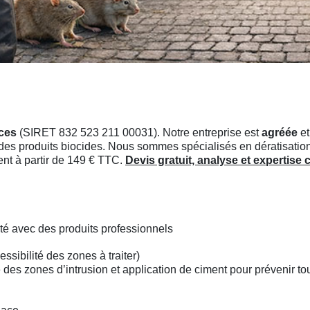
ces
(SIRET 832 523 211 00031). Notre entreprise est
agréée
et
e des produits biocides. Nous sommes spécialisés en dératisation
ent à partir de 149 € TTC.
Devis gratuit, analyse et expertise
té avec des produits professionnels
essibilité des zones à traiter)
des zones d’intrusion et application de ciment pour prévenir tou